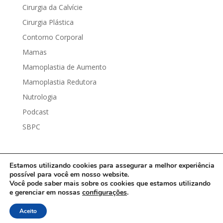
Cirurgia da Calvície
Cirurgia Plástica
Contorno Corporal
Mamas
Mamoplastia de Aumento
Mamoplastia Redutora
Nutrologia
Podcast
SBPC
Estamos utilizando cookies para assegurar a melhor experiência
possível para você em nosso website.
Você pode saber mais sobre os cookies que estamos utilizando
Dr. João Eschiletti | Todos os Direitos Reservados |
e gerenciar em nossas
configurações
.
Política de Privacidade
| Desenvolvido por
DRS
Aceito
Marketing