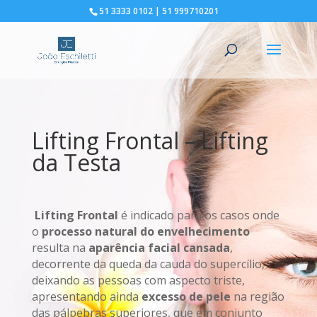
51 3333 0102 | 51 999710201
Lifting Frontal – Lifting
da Testa
Lifting Frontal
é indicado para os casos onde
o
processo natural do envelhecimento
resulta na
aparência facial cansada
,
decorrente da queda da cauda do supercílio,
deixando as pessoas com aspecto triste,
apresentando ainda
excesso de pele
na região
das pálpebras superiores, que em conjunto