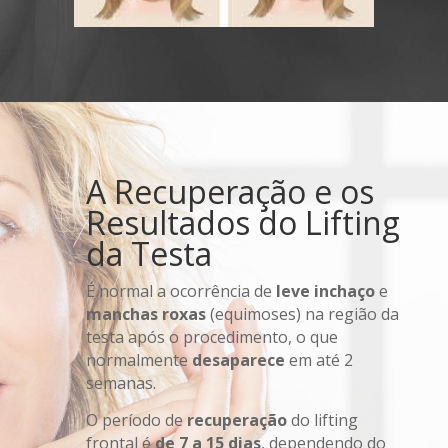
A Recuperação e os
Resultados do Lifting
da Testa
É normal a ocorrência de
leve inchaço
e
m
anchas roxas
(equimoses) na região da
testa após o procedimento, o que
normalmente
desaparece
em até 2
semanas.
O período de
recuperação
do lifting
frontal é
de 7 a 15 dias
, dependendo do