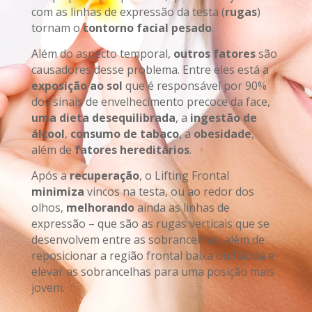
com as linhas de expressão da testa (
rugas
)
tornam o
contorno facial pesado
.
Além do aspecto temporal,
outros fatores
são
causadores desse problema. Entre eles está a
exposição ao sol
que é responsável por 90%
dos sinais de envelhecimento precoce da face,
uma dieta desequilibrada
, a
ingestão de
álcool
,
consumo de tabaco
, a
obesidade
,
além de
fatores hereditários
.
Após a
recuperação
, o Lifting Frontal
minimiza
vincos na testa, ou ao redor dos
olhos,
melhorando
ainda as linhas de
expressão – que são as rugas verticais que se
desenvolvem entre as sobrancelhas, além de
reposicionar a região frontal baixa ou flácida e
elevar as sobrancelhas para uma posição mais
jovem.