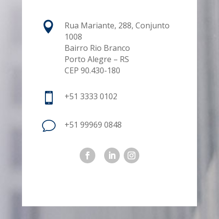

Rua Mariante, 288, Conjunto
1008
Bairro Rio Branco
Porto Alegre – RS
CEP 90.430-180

+51 3333 0102
v
+51 99969 0848