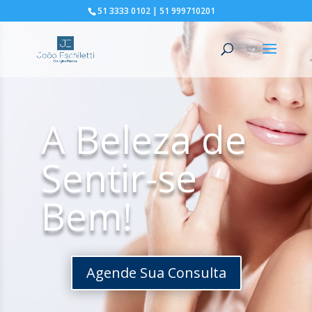
51 3333 0102 | 51 999710201
A Beleza de
Sentir-se
Bem!
Agende Sua Consulta