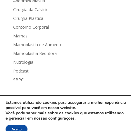
Abdominoplastia
Cirurgia da Calvície
Cirurgia Plástica
Contorno Corporal
Mamas
Mamoplastia de Aumento
Mamoplastia Redutora
Nutrologia
Podcast
SBPC
Estamos utilizando cookies para assegurar a melhor experiência
possível para você em nosso website.
Você pode saber mais sobre os cookies que estamos utilizando
Dr. João Eschiletti | Todos os Direitos Reservados |
e gerenciar em nossas
configurações
.
Política de Privacidade
| Desenvolvido por
DRS
Aceito
Marketing