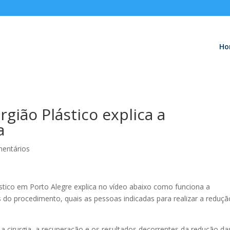
Ho
urgião Plástico explica a
a
entários
lástico em Porto Alegre explica no vídeo abaixo como funciona a
s do procedimento, quais as pessoas indicadas para realizar a reduçã
é a cirurgia, a recuperação e os resultados decorrentes da redução da