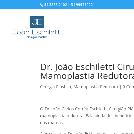
51 3333 0102 | 51 999710201
Dr. João Eschiletti Cir
Mamoplastia Redutor
Cirurgia Plástica
,
Mamoplastia Redutora
|
0 Com
O Dr. João Carlos Corrêa Eschiletti, Cirurgião P
mamoplastia redutora. Fala ainda dos benefício
das mamas.
Além disso, o Dr. João Eschiletti detalha como 