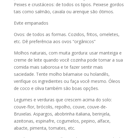
Peixes e crustáceos: de todos os tipos. Peixese gordos
tais como salmão, cavala ou arenque são ótimos.
Evite empanados
Ovos: de todos as formas. Cozidos, fritos, omeletes,
etc. Dê preferência aos ovos “orgânicos”
Molhos naturais, com muita gordura: usar manteiga e
creme de leite quando você cozinha pode tornar a sua
comida mais saborosa e te fazer sentir mais
saciedade. Tente molho béarnaise ou holandês,
verifique os ingredientes ou faça você mesmo. Óleos
de coco e oliva também são boas opções.
Legumes e verduras que crescem acima do solo:
couve-flor, brócolis, repolho, couve, couve-de-
Bruxelas. Aspargos, abobrinha italiana, berinjela,
azeitonas, espinafre, cogumelos, pepino, alface,
abacte, pimenta, tomates, etc.