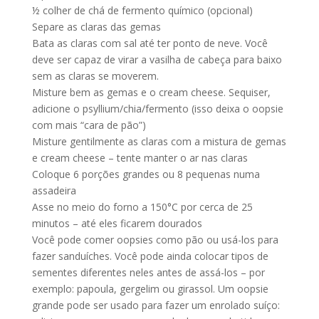
½ colher de chá de fermento químico (opcional)
Separe as claras das gemas
Bata as claras com sal até ter ponto de neve. Você
deve ser capaz de virar a vasilha de cabeça para baixo
sem as claras se moverem.
Misture bem as gemas e o cream cheese. Sequiser,
adicione o psyllium/chia/fermento (isso deixa o oopsie
com mais “cara de pão”)
Misture gentilmente as claras com a mistura de gemas
e cream cheese – tente manter o ar nas claras
Coloque 6 porções grandes ou 8 pequenas numa
assadeira
Asse no meio do forno a 150°C por cerca de 25
minutos – até eles ficarem dourados
Você pode comer oopsies como pão ou usá-los para
fazer sanduíches. Você pode ainda colocar tipos de
sementes diferentes neles antes de assá-los – por
exemplo: papoula, gergelim ou girassol. Um oopsie
grande pode ser usado para fazer um enrolado suíço: