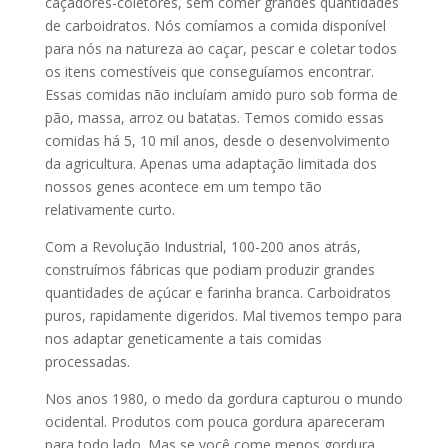
caçadores-coletores, sem comer grandes quantidades
de carboidratos. Nós comíamos a comida disponível
para nós na natureza ao caçar, pescar e coletar todos
os itens comestíveis que conseguíamos encontrar.
Essas comidas não incluíam amido puro sob forma de
pão, massa, arroz ou batatas. Temos comido essas
comidas há 5, 10 mil anos, desde o desenvolvimento
da agricultura. Apenas uma adaptação limitada dos
nossos genes acontece em um tempo tão
relativamente curto.
Com a Revolução Industrial, 100-200 anos atrás,
construímos fábricas que podiam produzir grandes
quantidades de açúcar e farinha branca. Carboidratos
puros, rapidamente digeridos. Mal tivemos tempo para
nos adaptar geneticamente a tais comidas
processadas.
Nos anos 1980, o medo da gordura capturou o mundo
ocidental. Produtos com pouca gordura apareceram
para todo lado. Mas se você come menos gordura,