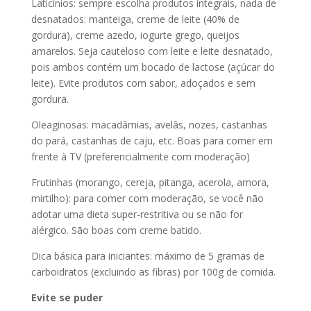
Laticínios: sempre escolha produtos integrais, nada de
desnatados: manteiga, creme de leite (40% de
gordura), creme azedo, iogurte grego, queijos
amarelos. Seja cauteloso com leite e leite desnatado,
pois ambos contém um bocado de lactose (açúcar do
leite). Evite produtos com sabor, adoçados e sem
gordura.
Oleaginosas: macadâmias, avelãs, nozes, castanhas
do pará, castanhas de caju, etc. Boas para comer em
frente à TV (preferencialmente com moderação)
Frutinhas (morango, cereja, pitanga, acerola, amora,
mirtilho): para comer com moderação, se você não
adotar uma dieta super-restritiva ou se não for
alérgico. São boas com creme batido.
Dica básica para iniciantes: máximo de 5 gramas de
carboidratos (excluindo as fibras) por 100g de comida.
Evite se puder