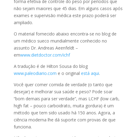
forma efetiva de controle do peso por períodos que
nāo sejam maiores que 45 dias. Em alguns casos após
exames e supervisāo médica este prazo poderá ser
ampliado.
O material fornecido abaixo encontra-se no blog de
um médico sueco mundialmente conhecido no
assunto Dr. Andreas Aeenfeldt –
em
www.dietdoctor.com/ichf
A traduçāo é de Hilton Sousa do blog
www.paleodiario.com
e o original
está aqui
.
Você quer comer comida de verdade (o tanto que
desejar) e melhorar sua saúde e peso? Pode soar
“bom demais para ser verdade”, mas LCHF (low carb,
high fat – pouco carboidrato, muita gordura) é um
método que tem sido usado há 150 anos. Agora, a
ciência moderna lhe dá suporte com provas de que
funciona.