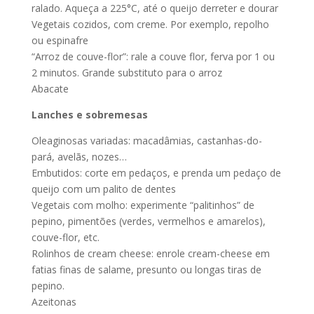
ralado. Aqueça a 225°C, até o queijo derreter e dourar
Vegetais cozidos, com creme. Por exemplo, repolho
ou espinafre
“Arroz de couve-flor”: rale a couve flor, ferva por 1 ou
2 minutos. Grande substituto para o arroz
Abacate
Lanches e sobremesas
Oleaginosas variadas: macadâmias, castanhas-do-
pará, avelãs, nozes…
Embutidos: corte em pedaços, e prenda um pedaço de
queijo com um palito de dentes
Vegetais com molho: experimente “palitinhos” de
pepino, pimentões (verdes, vermelhos e amarelos),
couve-flor, etc.
Rolinhos de cream cheese: enrole cream-cheese em
fatias finas de salame, presunto ou longas tiras de
pepino.
Azeitonas