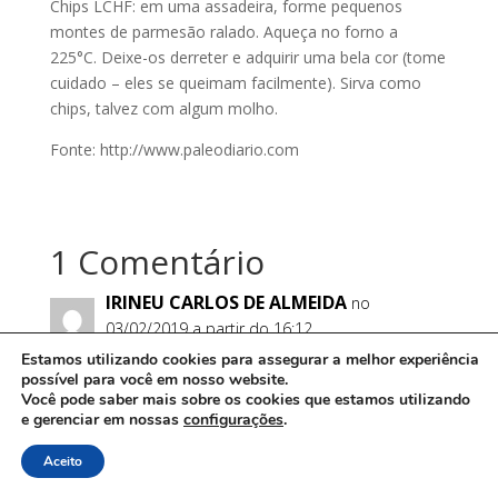
Chips LCHF: em uma assadeira, forme pequenos
montes de parmesão ralado. Aqueça no forno a
225°C. Deixe-os derreter e adquirir uma bela cor (tome
cuidado – eles se queimam facilmente). Sirva como
chips, talvez com algum molho.
Fonte: http://www.paleodiario.com
1 Comentário
IRINEU CARLOS DE ALMEIDA
no
03/02/2019 a partir do 16:12
Estamos utilizando cookies para assegurar a melhor experiência
Aprovado! Gostei! Vou seguir!
possível para você em nosso website.
Você pode saber mais sobre os cookies que estamos utilizando
Responder
e gerenciar em nossas
configurações
.
Aceito